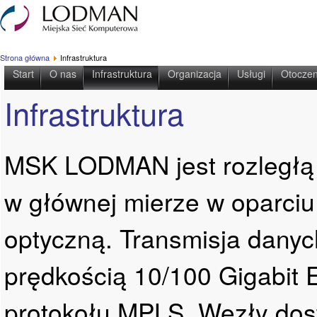
Strona główna
Infrastruktura
Start
O nas
Infrastruktura
Organizacja
Usługi
Otoczen
Infrastruktura
MSK LODMAN jest rozległą
w głównej mierze w oparciu 
optyczną. Transmisja danych
prędkością 10/100 Gigabit 
protokołu MPLS. Węzły dos